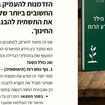
הזדמנות להעמיק ב
החשובים ביותר של 
את התשתית להבנת
החינוך.
סט זה מיועד להורים, למחנכים ו
הוא מחבר בין הידע התיאורטי המ
המעשי שלו בתהליכי הגדילה והחי
מה כולל הסט?
1. גוף נפש רוח (תיאוסופיה) – שער אל מדע הרוח
ספר יסוד זה פורש את תמונת הע
שטיינר מוביל את הקורא להבנה ש
רב-שכבתית החווה רגשות (נפש) 
בספר תמצאו:
הסברים על הק
ותיאור של העולמות שמעבר 