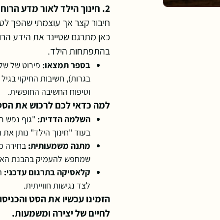
2. חינוך הילד לאור מדע הרוח – הלב של חינוך וולדורף
חיבור קצר אך עוצמתי שהפך לטק
כאן מתרגם שטיינר את הידע הרו
בהתפתחות הילד.
בספר תמצאו:
פירוט של שלו
בגרות), חשיבות החיקוי בגיל
וטיפוח החשיבה החופשית.
למה כדאי לכם לרכוש את הסט
השלמה הדדית:
"גוף נפש ר
בעוד "חינוך הילד" נותן את ה"
מתנה משמעותית:
בחירה מו
שמחפש להעמיק בהבנת האדם
קלאסיקה בתרגום עדכני:
הס
לצד נגישות חווייתית.
הזמינו עכשיו את הסט והכניס
לחיים של יצירה ומשמעות.