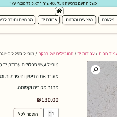
משלוח חינם ברכישה מעל 400 ש"ח
* לא כולל מוצרי עץ *
 ומלאכה
צעצועים ומתנות
עבודת יד
מבצעים וחזרה לבי
מוד הבית
/
עבודות יד
/
המוביילים של רבקה
/ מובייל ספלולים-יוגה
מובייל עשוי ספלולים עבודת יד מ
מעורר את הדימיון והיצירתיות ומ
מתנה מקורית וקסומה.
₪
130.00
הוספה לסל