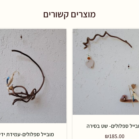
מוצרים קשורים
בייל ספלולים- שט בסירה
מובייל ספלולים-עמידת ידי
₪
185.00