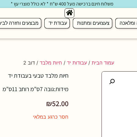
משלוח חינם ברכישה מעל 400 ש"ח
* לא כולל מוצרי עץ *
 ומלאכה
צעצועים ומתנות
עבודת יד
מבצעים וחזרה לבי
עמוד הבית
/
עבודות יד
/
חיות מלבד
/ דוב 2
חיות מלבד טבעי בעבודת יד
מידות:גובה 7ס”מ רוחב 11ס”מ
₪
52.00
חסר כרגע במלאי