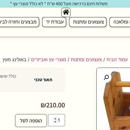
משלוח חינם ברכישה מעל 400 ש"ח
* לא כולל מוצרי עץ *
 ומלאכה
צעצועים ומתנות
עבודת יד
מבצעים וחזרה לבי
עמוד הבית
/
צעצועים ומתנות
/
מוצרי עץ ואביזרים
/ באולינג מעץ
כולל שישה 
תאור טכני
₪
210.00
הוספה לסל