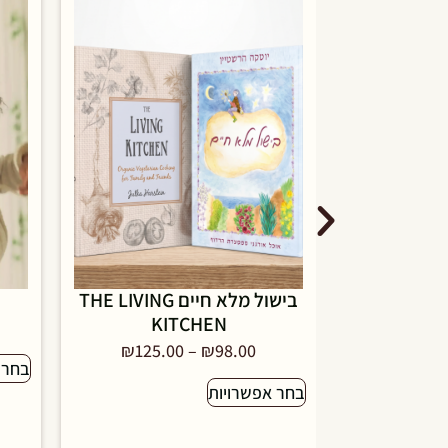
שעווה דבורים לקישוט נרות 12
בישול מלא חיים THE LIVING
ת
KITCHEN
₪
125.00
–
₪
98.00
בחר 
בחר אפשרויות