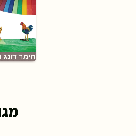
חימר דונג ו
מגו