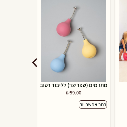
מתז מים (שפריצר) לליבוד רטוב
סכין גילוף EL
00
₪
59.00
בחר אפשרויות
בחר אפשרויות